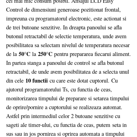
cel mai mic consum posibil. Afisajul LCD Easy
Control de dimensiuni generoase pozitionat frontal,
impreuna cu programatorul electronic, este actionat si
de trei butoane senzitive. In dreapta panoului se afla
butonul retractabil de selectie temperatura, unde avem
posibilitatea sa selectam nivelul de temperatura necesar
50°C
250°C
de la
la
pentru prepararea fiecarui aliment.
In partea stanga a panoului de control se afla butonul
retractabil, de unde avem posibilitatea de a selecta unul
10 functii
din cele
cu care este dotat cuptorul. Cu
ajutorul programatorului Ts, cu functia de ceas,
monitorizarea timpului de preparare si setarea timpului
de oprire/pornire a cuptorului se realizeaza automat.
Astfel prin intermediul celor 2 butoane senzitive cu
sageti ale timer-ului, cu functia de ceas, putem seta in
sus sau in jos pornirea si oprirea automata a timpului