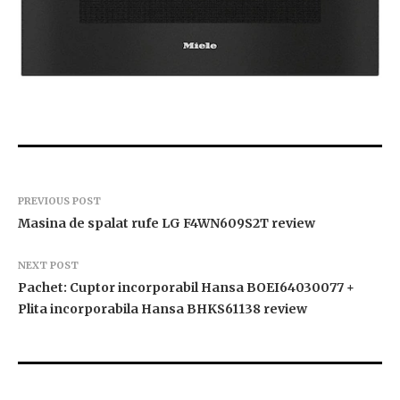
PREVIOUS POST
Masina de spalat rufe LG F4WN609S2T review
NEXT POST
Pachet: Cuptor incorporabil Hansa BOEI64030077 +
Plita incorporabila Hansa BHKS61138 review
Combina frigorifica GORENJE NRK418ECW4