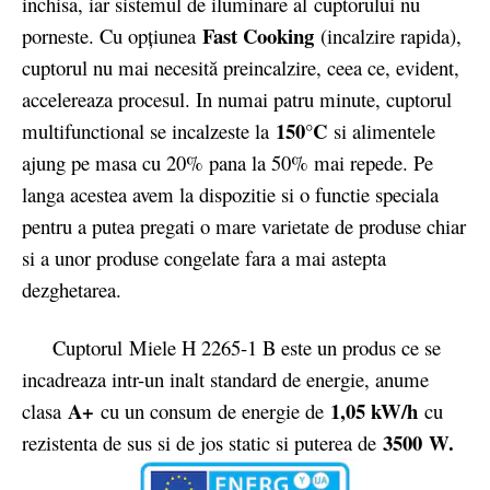
inchisa, iar sistemul de iluminare al cuptorului nu
Fast Cooking
porneste. Cu opţiunea
(incalzire rapida),
cuptorul nu mai necesită preincalzire, ceea ce, evident,
accelereaza procesul. In numai patru minute, cuptorul
150°C
multifunctional se incalzeste la
si alimentele
ajung pe masa cu 20% pana la 50% mai repede. Pe
langa acestea avem la dispozitie si o functie speciala
pentru a putea pregati o mare varietate de produse chiar
si a unor produse congelate fara a mai astepta
dezghetarea.
Cuptorul Miele H 2265-1 B este un produs ce se
incadreaza intr-un inalt standard de energie, anume
A+
1,05 kW/h
clasa
cu un consum de energie de
cu
3500
W.
rezistenta de sus si de jos static si puterea de