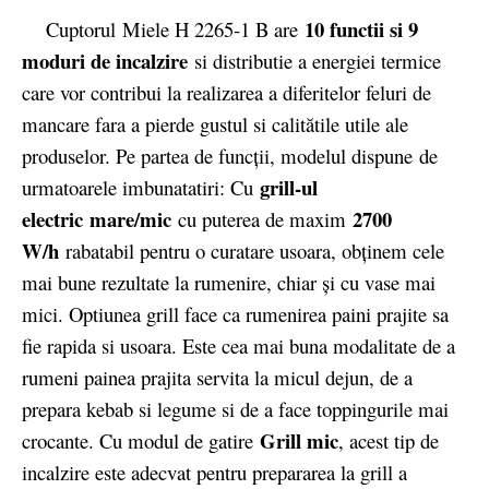
10 functii si 9
Cuptorul Miele H 2265-1 B are
moduri de incalzire
si distributie a energiei termice
care vor contribui la realizarea a diferitelor feluri de
mancare fara a pierde gustul si calitătile utile ale
produselor. Pe partea de funcții, modelul dispune de
grill-ul
urmatoarele imbunatatiri: Cu
electric mare/mic
2700
cu puterea de maxim
W/h
rabatabil pentru o curatare usoara, obţinem cele
mai bune rezultate la rumenire, chiar şi cu vase mai
mici. Optiunea grill face ca rumenirea paini prajite sa
fie rapida si usoara. Este cea mai buna modalitate de a
rumeni painea prajita servita la micul dejun, de a
prepara kebab si legume si de a face toppingurile mai
Grill mic
crocante. Cu modul de gatire
, acest tip de
incalzire este adecvat pentru prepararea la grill a