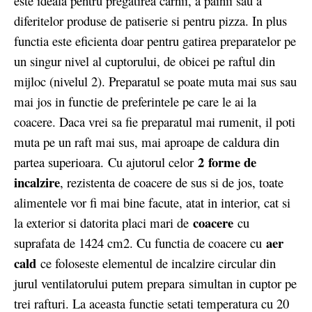
este ideala pentru pregatirea carnii, a painii sau a
diferitelor produse de patiserie si pentru pizza. In plus
functia este eficienta doar pentru gatirea preparatelor pe
un singur nivel al cuptorului, de obicei pe raftul din
mijloc (nivelul 2). Preparatul se poate muta mai sus sau
mai jos in functie de preferintele pe care le ai la
coacere. Daca vrei sa fie preparatul mai rumenit, il poti
muta pe un raft mai sus, mai aproape de caldura din
2 forme de
partea superioara. Cu ajutorul celor
incalzire
, rezistenta de coacere de sus si de jos, toate
alimentele vor fi mai bine facute, atat in interior, cat si
coacere
la exterior si datorita placi mari de
cu
aer
suprafata de 1424 cm2. Cu functia de coacere cu
cald
ce foloseste elementul de incalzire circular din
jurul ventilatorului putem prepara simultan in cuptor pe
trei rafturi. La aceasta functie setati temperatura cu 20