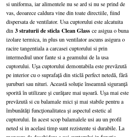
si uniforma, iar alimentele nu se ard si nu se prind de
vas, deoarece caldura vine din toate directiile, fiind
dispersata de ventilator. Usa cuptorului este alcatuita
3 straturii de sticla
Clean Glass
din
ce asigua o buna
izolare termica, in plus un ventilator ascuns asigura o
racire tangentiala a carcasei cuptorului si prin
intermediul unor fante si a geamului de la usa
cuptorului. Uşa cuptorului demontabila este prevăzută
pe interior cu o suprafaţă din sticlă perfect netedă, fără
şuruburi sau nituri. Această soluţie înseamnă siguranţă
sporită în utilizare şi curăţare mai uşoară. Uşa mai este
prevăzută si cu balamale mici şi mai stabile pentru a
îmbunătăţi funcţionalitatea şi aspectul estetic al
cuptorului. In acest scop balamalele usi au un profil
neted si in acelasi timp sunt rezistente si durabile. La
manevra de deschidere a usi cuptorului in functie,