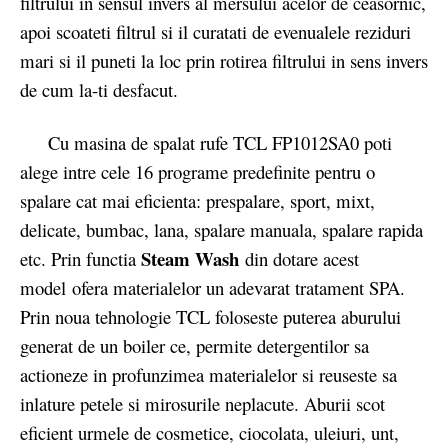
filtrului in sensul invers al mersului acelor de ceasornic,
apoi scoateti filtrul si il curatati de evenualele reziduri
mari si il puneti la loc prin rotirea filtrului in sens invers
de cum la-ti desfacut.
Cu masina de spalat rufe TCL FP1012SA0 poti
alege intre cele 16 programe predefinite pentru o
spalare cat mai eficienta: prespalare, sport, mixt,
delicate, bumbac, lana, spalare manuala, spalare rapida
Steam Wash
etc. Prin functia
din dotare acest
model ofera materialelor un adevarat tratament SPA.
Prin noua tehnologie TCL foloseste puterea aburului
generat de un boiler ce, permite detergentilor sa
actioneze in profunzimea materialelor si reuseste sa
inlature petele si mirosurile neplacute. Aburii scot
eficient urmele de cosmetice, ciocolata, uleiuri, unt,