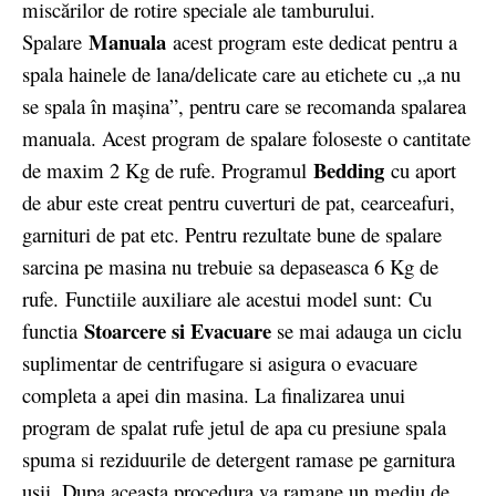
miscărilor de rotire speciale ale tamburului.
Manuala
Spalare
acest program este dedicat pentru a
spala hainele de lana/delicate care au etichete cu „a nu
se spala în maşina”, pentru care se recomanda spalarea
manuala. Acest program de spalare foloseste o cantitate
Bedding
de maxim 2 Kg de rufe. Programul
cu aport
de abur este creat pentru cuverturi de pat, cearceafuri,
garnituri de pat etc. Pentru rezultate bune de spalare
sarcina pe masina nu trebuie sa depaseasca 6 Kg de
rufe. Functiile auxiliare ale acestui model sunt: Cu
Stoarcere si Evacuare
functia
se mai adauga un ciclu
suplimentar de centrifugare si asigura o evacuare
completa a apei din masina. La finalizarea unui
program de spalat rufe jetul de apa cu presiune spala
spuma si reziduurile de detergent ramase pe garnitura
usii. Dupa aceasta procedura va ramane un mediu de