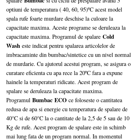
Bumbac
spalare
si cu ciclu de prespalare avand 3
optiuni de temperatura ( 40, 60, 95)ºC acest model
spala rufe foarte murdare deschise la culoare la
capacitate maxima. Aceste programe se deruleaza la
Cold
capacitate maxima. Programul de spalare
Wash
este indicat pentru spalarea articolelor de
imbracaminte din bumbac/sintetice cu un nivel normal
de murdarie. Cu ajutorul acestui program, se asigura o
curatare eficienta cu apa rece la 20ºC fara a expune
hainele la temperaturi ridicate. Acest program de
spalare se deruleaza la capacitate maxima.
Bumbac
ECO
Programul
ce foloseste o cantitatea
redusa de apa si energie cu temperatura de spalare de
40°C si de 60°C la o cantitate de la 2,5 de 5 sau de 10
Kg de rufe. Acest program de spalare este in schimb
mai lung fata de un program normal. In momentul