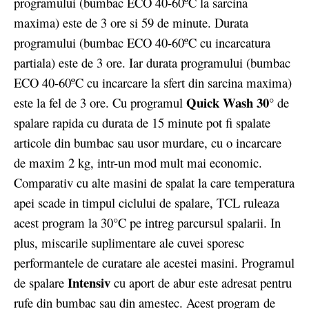
programului (bumbac ECO 40-60ºC la sarcina
maxima) este de 3 ore si 59 de minute. Durata
programului (bumbac ECO 40-60ºC cu incarcatura
partiala) este de 3 ore. Iar durata programului (bumbac
ECO 40-60ºC cu incarcare la sfert din sarcina maxima)
Quick Wash 30°
este la fel de 3 ore. Cu programul
de
spalare rapida cu durata de 15 minute pot fi spalate
articole din bumbac sau usor murdare, cu o incarcare
de maxim 2 kg, intr-un mod mult mai economic.
Comparativ cu alte masini de spalat la care temperatura
apei scade in timpul ciclului de spalare, TCL ruleaza
acest program la 30°C pe intreg parcursul spalarii. In
plus, miscarile suplimentare ale cuvei sporesc
performantele de curatare ale acestei masini. Programul
Intensiv
de spalare
cu aport de abur este adresat pentru
rufe din bumbac sau din amestec. Acest program de