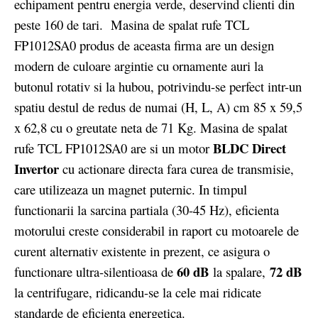
echipament pentru energia verde, deservind clienti din
peste 160 de tari. Masina de spalat rufe TCL
FP1012SA0 produs de aceasta firma are un design
modern de culoare argintie cu ornamente auri la
butonul rotativ si la hubou, potrivindu-se perfect intr-un
spatiu destul de redus de numai (H, L, A) cm 85 x 59,5
x 62,8 cu o greutate neta de 71 Kg. Masina de spalat
BLDC
Direct
rufe TCL FP1012SA0 are si un motor
Invertor
cu actionare directa fara curea de transmisie,
care utilizeaza un magnet puternic. In timpul
functionarii la sarcina partiala (30-45 Hz), eficienta
motorului creste considerabil in raport cu motoarele de
curent alternativ existente in prezent, ce asigura o
60 dB
72 dB
functionare ultra-silentioasa de
la spalare,
la centrifugare, ridicandu-se la cele mai ridicate
standarde de eficienta energetica.